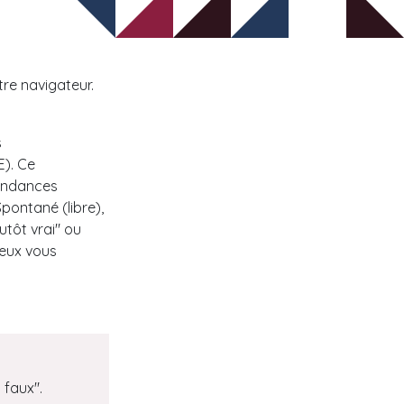
re navigateur.
s
E). Ce
tendances
Spontané (libre),
tôt vrai" ou
ieux vous
 faux".