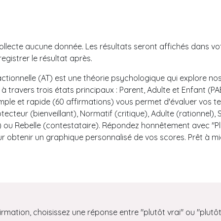
llecte aucune donnée. Les résultats seront affichés dans vot
gistrer le résultat après.
ctionnelle (AT) est une théorie psychologique qui explore no
travers trois états principaux : Parent, Adulte et Enfant (PA
mple et rapide (60 affirmations) vous permet d'évaluer vos 
ecteur (bienveillant), Normatif (critique), Adulte (rationnel), 
 ou Rebelle (contestataire). Répondez honnêtement avec "Plu
ur obtenir un graphique personnalisé de vos scores. Prêt à m
rmation, choisissez une réponse entre "plutôt vrai" ou "plutôt