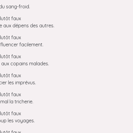
i du sang-froid.
lutôt faux
ire aux dépens des autres.
lutôt faux
nfluencer facilement.
lutôt faux
te aux copains malades.
lutôt faux
ier les imprévus.
lutôt faux
mal la tricherie.
lutôt faux
oup les voyages.
lutôt faux