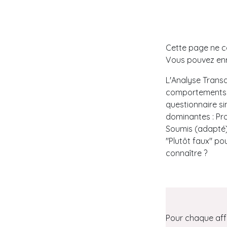
Cette page ne co
Vous pouvez enre
L'Analyse Transa
comportements à 
questionnaire si
dominantes : Prot
Soumis (adapté)
"Plutôt faux" po
connaître ?
Pour chaque affi