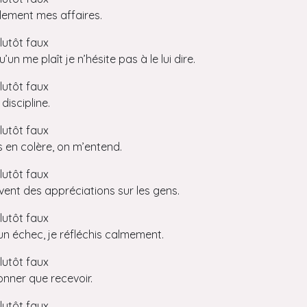
ilement mes affaires.
lutôt faux
un me plaît je n’hésite pas à le lui dire.
lutôt faux
discipline.
lutôt faux
s en colère, on m’entend.
lutôt faux
vent des appréciations sur les gens.
lutôt faux
un échec, je réfléchis calmement.
lutôt faux
onner que recevoir.
lutôt faux