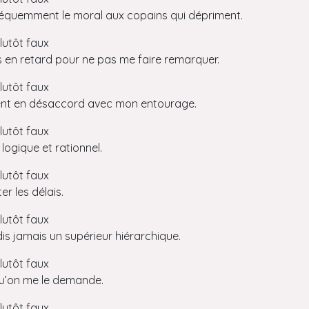
réquemment le moral aux copains qui dépriment.
lutôt faux
as en retard pour ne pas me faire remarquer.
lutôt faux
vent en désaccord avec mon entourage.
lutôt faux
logique et rationnel.
lutôt faux
ter les délais.
lutôt faux
dis jamais un supérieur hiérarchique.
lutôt faux
qu’on me le demande.
lutôt faux