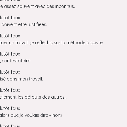
se assez souvent avec des inconnus.
lutôt faux
doivent être justifiées.
lutôt faux
tuer un travail, je réfléchis sur la méthode à suivre.
lutôt faux
r, contestataire.
lutôt faux
nisé dans mon travail.
lutôt faux
cilement les défauts des autres...
lutôt faux
 alors que je voulais dire « non».
lutôt faux